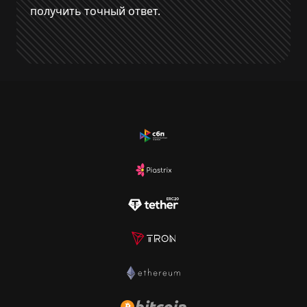
получить точный ответ.