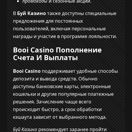
промокоды
и сезонные акции.
В
Буй Казино
также доступны специальные
предложения для постоянных
пользователей, включая персональные
награды и участие в программе лояльности.
Booi Casino Пополнение
Счета И Выплаты
Booi Casino
поддерживает удобные способы
депозита и вывода средств. Обычно
доступны банковские карты, электронные
кошельки и другие популярные платежные
решения. Зачисление чаще всего
происходит быстро, а срок обработки
кэшаута зависит от выбранного метода.
Буй Казино
рекомендует заранее пройти