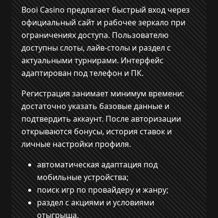
Booi Casino предлагает быстрый вход через
официальный сайт и рабочее зеркало при
ограничениях доступа. Пользователю
доступны слоты, лайв-столы и раздел с
актуальными турнирами. Интерфейс
адаптирован под телефон и ПК.
Регистрация занимает минимум времени:
достаточно указать базовые данные и
подтвердить аккаунт. После авторизации
открываются бонусы, история ставок и
личные настройки профиля.
автоматическая адаптация под
мобильные устройства;
поиск игр по провайдеру и жанру;
раздел с акциями и условиями
отыгрыша.