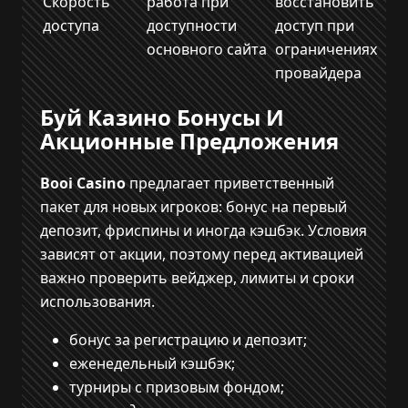
Скорость
работа при
восстановить
доступа
доступности
доступ при
основного сайта
ограничениях
провайдера
Буй Казино Бонусы И
Акционные Предложения
Booi Casino
предлагает приветственный
пакет для новых игроков: бонус на первый
депозит, фриспины и иногда кэшбэк. Условия
зависят от акции, поэтому перед активацией
важно проверить вейджер, лимиты и сроки
использования.
бонус за регистрацию и депозит;
еженедельный кэшбэк;
турниры с призовым фондом;