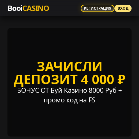
Booi
CASINO
РЕГИСТРАЦИЯ
ВХОД
ЗАЧИСЛИ
ДЕПОЗИТ 4 000 ₽
БОНУС ОТ Буй Казино 8000 Руб +
промо код на FS