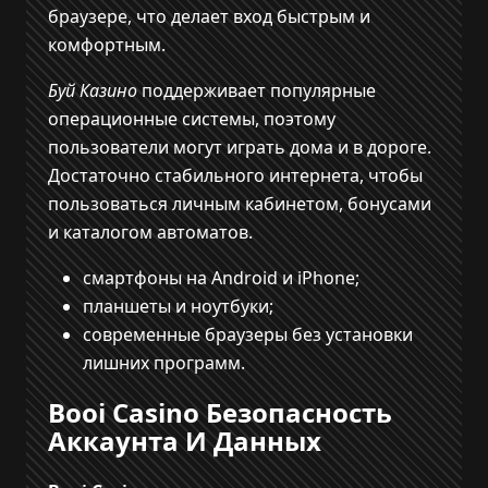
браузере, что делает вход быстрым и
комфортным.
Буй Казино
поддерживает популярные
операционные системы, поэтому
пользователи могут играть дома и в дороге.
Достаточно стабильного интернета, чтобы
пользоваться личным кабинетом, бонусами
и каталогом автоматов.
смартфоны на Android и iPhone;
планшеты и ноутбуки;
современные браузеры без установки
лишних программ.
Booi Casino Безопасность
Аккаунта И Данных