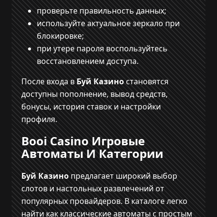
проверьте правильность данных;
используйте актуальное зеркало при
блокировке;
при утере пароля воспользуйтесь
восстановлением доступа.
После входа в
Буй Казино
становятся
доступны пополнение, вывод средств,
бонусы, история ставок и настройки
профиля.
Booi Casino Игровые
Автоматы И Категории
Буй Казино
предлагает широкий выбор
слотов и настольных развлечений от
популярных провайдеров. В каталоге легко
найти как классические автоматы с простым